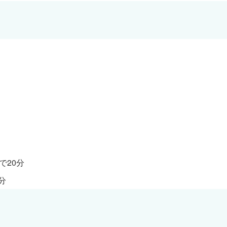
で20分
分